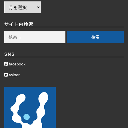
ア
ー
カ
イ
サイト内検索
ブ
検
索:
SNS
facebook
twitter