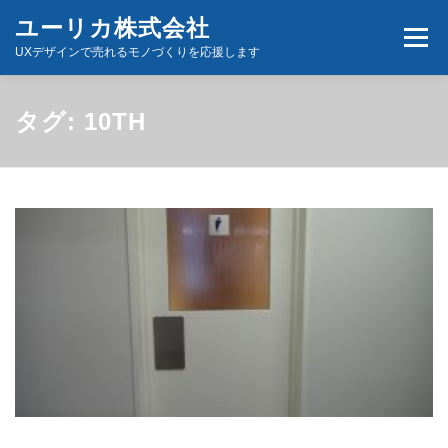
コ
ユーリカ株式会社
メニュ
ン
UXデザインで売れるモノづくりを応援します
テ
ン
ホーム
商品とサービス
お問い合わせ
タグ:
10TH
ツ
へ
ス
キ
ッ
プ