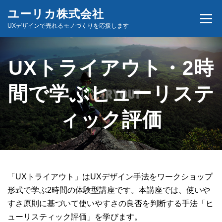
コ
ユーリカ株式会社
メニュ
ン
UXデザインで売れるモノづくりを応援します
テ
ン
ホーム
商品とサービス
お問い合わせ
ツ
UXトライアウト・2時
へ
ス
間で学ぶヒューリステ
キ
ィック評価
ッ
プ
「UXトライアウト」はUXデザイン手法をワークショップ
形式で学ぶ2時間の体験型講座です。本講座では、使いや
すさ原則に基づいて使いやすさの良否を判断する手法「ヒ
ューリスティック評価」を学びます。