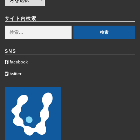
ー
カ
イ
サイト内検索
ブ
検
索:
SNS
facebook
twitter