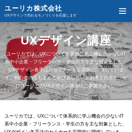
コ
ユーリカ株式会社
メニュ
ン
UXデザインで売れるモノづくりを応援します
テ
ン
ホーム
商品とサービス
お問い合わせ
ツ
UXデザイン講座
へ
ス
ユーリカでは、UXについて体系的に学ぶ機会の少ないIT
キ
系中小企業・フリーランス・学生の方を主な対象とした、
ッ
UXデザイン各手法のセミナーを定期的に開催していま
プ
す。初心者の方も改めて学び直したいとお考えの方も、ぜ
ひユーリカのUXデザイン講座にご参加下さい。
ユーリカでは、UXについて体系的に学ぶ機会の少ないIT
系中小企業・フリーランス・学生の方を主な対象とした、
UXデザイン各手法のセミナーを定期的に開催していま