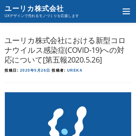
コ
ユーリカ株式会社
メニュ
ン
UXデザインで売れるモノづくりを応援します
テ
ン
ホーム
商品とサービス
お問い合わせ
ツ
ユーリカ株式会社における新型コロ
へ
ナウイルス感染症(COVID-19)への対
ス
応について[第五報2020.5.26]
キ
ッ
投稿日:
2020年5月26日
投稿者:
UREKA
プ