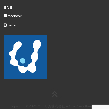
SNS
facebook
twitter
Copyright © 2026 ユーリカ株式会社
–
OnePress
theme by