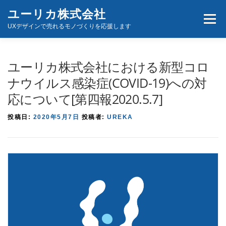
コ
ユーリカ株式会社
メニュ
ン
UXデザインで売れるモノづくりを応援します
テ
ン
ホーム
商品とサービス
お問い合わせ
ツ
ユーリカ株式会社における新型コロ
へ
ナウイルス感染症(COVID-19)への対
ス
応について[第四報2020.5.7]
キ
ッ
投稿日:
2020年5月7日
投稿者:
UREKA
プ