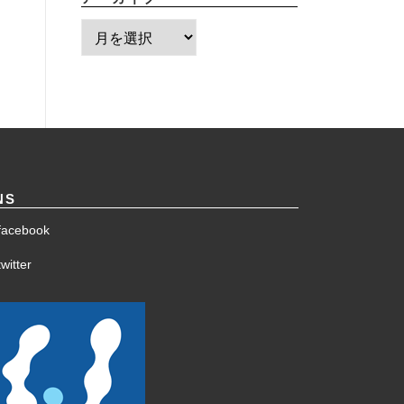
ア
ー
カ
イ
ブ
NS
facebook
witter