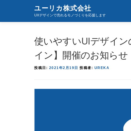
コ
ユーリカ株式会社
ン
UXデザインで売れるモノづくりを応援します
テ
ン
ツ
使いやすいUIデザイン
へ
ス
イン】開催のお知らせ
キ
ッ
投稿日:
2021年2月19日
投稿者:
UREKA
プ