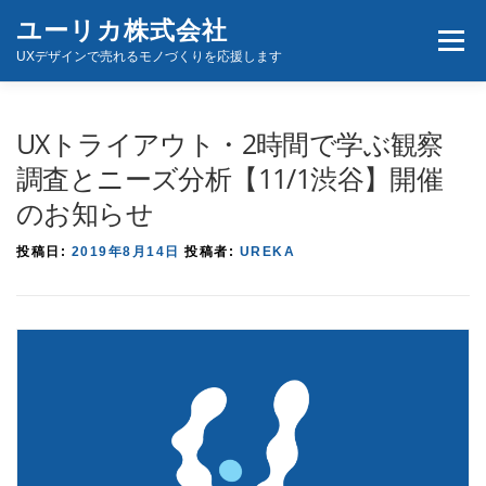
コ
ユーリカ株式会社
メニュ
ン
UXデザインで売れるモノづくりを応援します
テ
ン
ホーム
商品とサービス
お問い合わせ
ツ
UXトライアウト・2時間で学ぶ観察
へ
調査とニーズ分析【11/1渋谷】開催
ス
のお知らせ
キ
ッ
投稿日:
2019年8月14日
投稿者:
UREKA
プ