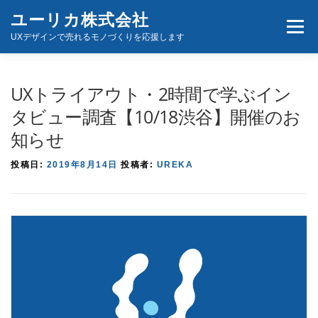
コ
ユーリカ株式会社
メニュ
ン
UXデザインで売れるモノづくりを応援します
テ
ン
ホーム
商品とサービス
お問い合わせ
ツ
UXトライアウト・2時間で学ぶイン
へ
タビュー調査【10/18渋谷】開催のお
ス
知らせ
キ
ッ
投稿日:
2019年8月14日
投稿者:
UREKA
プ