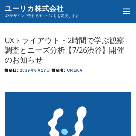
コ
ユーリカ株式会社
メニュ
ン
UXデザインで売れるモノづくりを応援します
テ
ン
ホーム
商品とサービス
お問い合わせ
ツ
UXトライアウト・2時間で学ぶ観察
へ
調査とニーズ分析【7/26渋谷】開催
ス
のお知らせ
キ
ッ
投稿日:
2019年6月17日
投稿者:
UREKA
プ