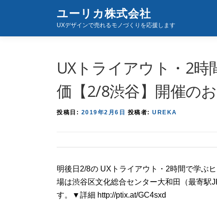
コ
ユーリカ株式会社
ン
UXデザインで売れるモノづくりを応援します
テ
ン
ツ
UXトライアウト・2
へ
ス
価【2/8渋谷】開催の
キ
ッ
投稿日:
2019年2月6日
投稿者:
UREKA
プ
明後日2/8の UXトライアウト・2時間で学
場は渋谷区文化総合センター大和田（最寄駅JR渋
す。▼詳細 http://ptix.at/GC4sxd