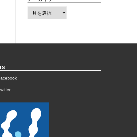
ア
ー
カ
イ
ブ
NS
facebook
witter