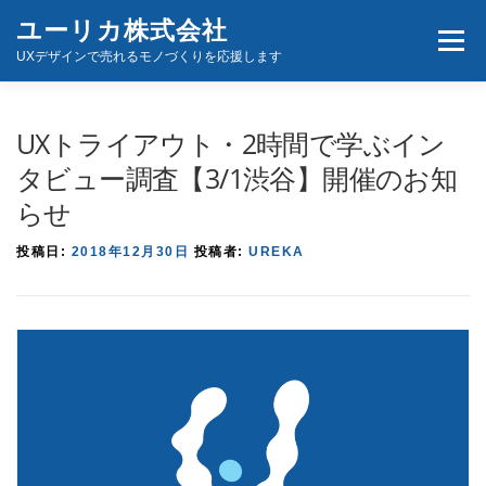
コ
ユーリカ株式会社
メニュ
ン
UXデザインで売れるモノづくりを応援します
テ
ン
ホーム
商品とサービス
お問い合わせ
ツ
UXトライアウト・2時間で学ぶイン
へ
タビュー調査【3/1渋谷】開催のお知
ス
らせ
キ
ッ
投稿日:
2018年12月30日
投稿者:
UREKA
プ