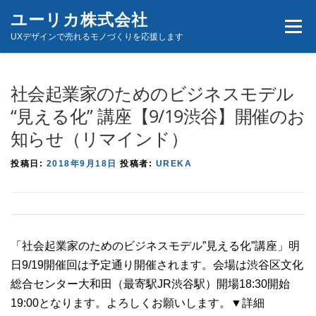
コ
ユーリカ株式会社
メニュ
ン
UXデザインで売れるモノづくりを応援します
テ
ン
ホーム
商品とサービス
お問い合わせ
ツ
社会起業家のためのビジネスモデル
へ
“見える化” 講座【9/19渋谷】開催のお
ス
知らせ（リマインド）
キ
ッ
投稿日:
2018年9月18日
投稿者:
UREKA
プ
「社会起業家のためのビジネスモデル”見える化”講座」明
日9/19開催回は予定通り開催されます。会場は渋谷区文化
総合センター大和田（最寄駅JR渋谷駅）開場18:30開始
19:00となります。よろしくお願いします。▼詳細