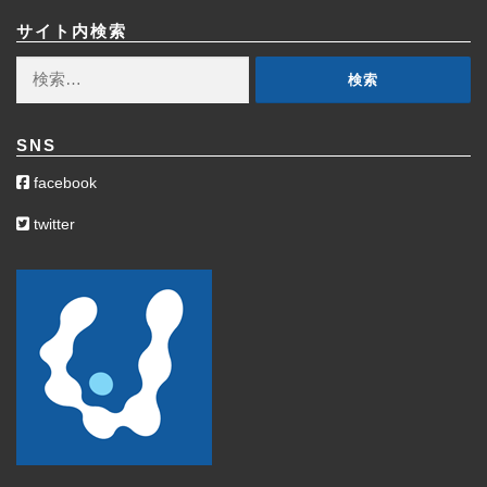
カ
イ
サイト内検索
ブ
検
索:
SNS
facebook
twitter