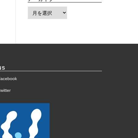
ア
ー
カ
イ
ブ
NS
facebook
witter