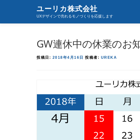
コ
ユーリカ株式会社
ン
UXデザインで売れるモノづくりを応援します
テ
ン
ツ
GW連休中の休業のお
へ
ス
投稿日:
2018年4月16日
投稿者:
UREKA
キ
ッ
プ