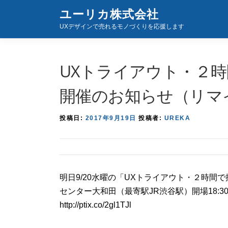
コ
ユーリカ株式会社
ン
UXデザインで売れるモノづくりを応援します
テ
ン
ツ
UXトライアウト・２時
へ
ス
開催のお知らせ（リマ
キ
ッ
投稿日:
2017年9月19日
投稿者:
UREKA
プ
明日9/20水曜の「UXトライアウト・２時
センター大和田（最寄駅JR渋谷駅）開場18:3
http://ptix.co/2gl1TJl