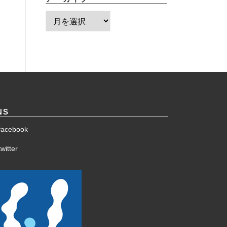
ア
ー
カ
イ
ブ
NS
facebook
witter