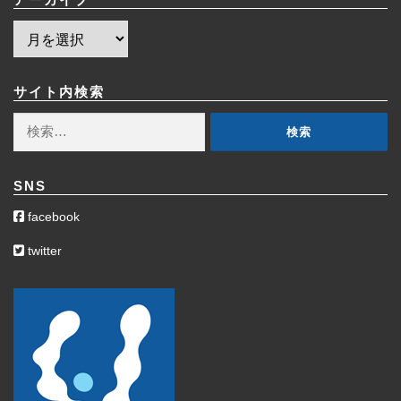
ア
ー
カ
イ
サイト内検索
ブ
検
索:
SNS
facebook
twitter