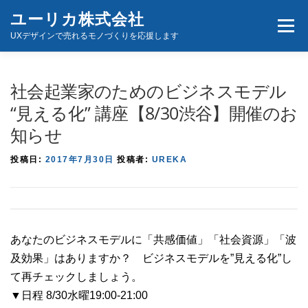
コ
ユーリカ株式会社
メニュ
ン
UXデザインで売れるモノづくりを応援します
テ
ン
ホーム
商品とサービス
お問い合わせ
ツ
社会起業家のためのビジネスモデル
へ
“見える化” 講座【8/30渋谷】開催のお
ス
知らせ
キ
ッ
投稿日:
2017年7月30日
投稿者:
UREKA
プ
あなたのビジネスモデルに「共感価値」「社会資源」「波
及効果」はありますか？ ビジネスモデルを”見える化”し
て再チェックしましょう。
▼日程 8/30水曜19:00-21:00