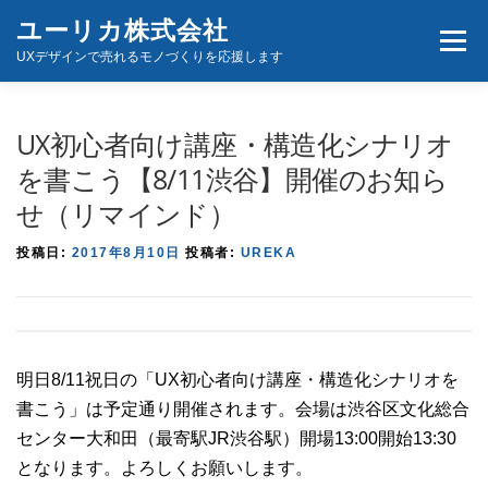
コ
ユーリカ株式会社
メニュ
ン
UXデザインで売れるモノづくりを応援します
テ
ン
ホーム
商品とサービス
お問い合わせ
ツ
UX初心者向け講座・構造化シナリオ
へ
を書こう【8/11渋谷】開催のお知ら
ス
せ（リマインド）
キ
ッ
投稿日:
2017年8月10日
投稿者:
UREKA
プ
明日8/11祝日の「UX初心者向け講座・構造化シナリオを
書こう」は予定通り開催されます。会場は渋谷区文化総合
センター大和田（最寄駅JR渋谷駅）開場13:00開始13:30
となります。よろしくお願いします。