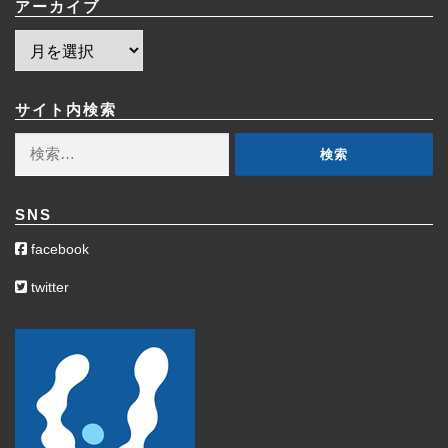
アーカイブ
ア
ー
カ
イ
サイト内検索
ブ
検
索:
SNS
facebook
twitter