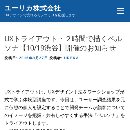
コ
ユーリカ株式会社
メニュ
ン
UXデザインで売れるモノづくりを応援します
テ
ン
ホーム
商品とサービス
お問い合わせ
ツ
UXトライアウト・２時間で描くペル
へ
ソナ【10/19渋谷】開催のお知らせ
ス
キ
投稿日:
2016年9月27日
投稿者:
UREKA
ッ
プ
UXトライアウトは、UXデザイン手法をワークショップ形
式で学ぶ体験型講座です。今回は、ユーザー調査結果を元
に仮想の個人を設定することで開発チームが顧客について
のイメージを把握・共有しやすくする手法「ペルソナ」を
トライアウトします。