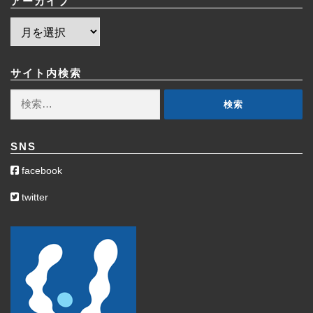
アーカイブ
ア
ー
カ
イ
サイト内検索
ブ
検
索:
SNS
facebook
twitter