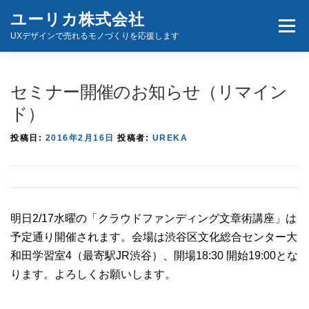
コ
ユーリカ株式会社
メニュ
ン
UXデザインで売れるモノづくりを応援します
テ
ン
ホーム
商品とサービス
お問い合わせ
ツ
セミナー開催のお知らせ（リマイン
へ
ド）
ス
キ
投稿日:
2016年2月16日
投稿者:
UREKA
ッ
プ
明日2/17水曜の「クラウドファンディング文章術講座」は
予定通り開催されます。会場は渋谷区文化総合センター大
和田学習室4（最寄駅JR渋谷）、開場18:30 開始19:00とな
ります。よろしくお願いします。