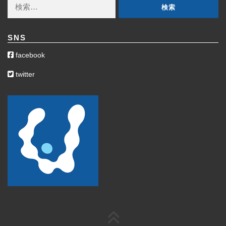
検
索:
SNS
facebook
twitter