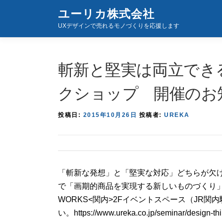
コ
ユーリカ株式会社
ン
UXデザインで売れるモノづくりを応援します
テ
ン
ツ
斬新と堅実は両立でき
へ
ス
クショップ 開催のお
キ
ッ
投稿日:
2015年10月26日
投稿者:
UREKA
プ
「斬新な発想」と「堅実な対応」どちらが欠
で「画期的商品を実現する新しいものづくり」を体験
WORKS<関内>2Fイベントスペース（JR関内
い。https://www.ureka.co.jp/seminar/design-th