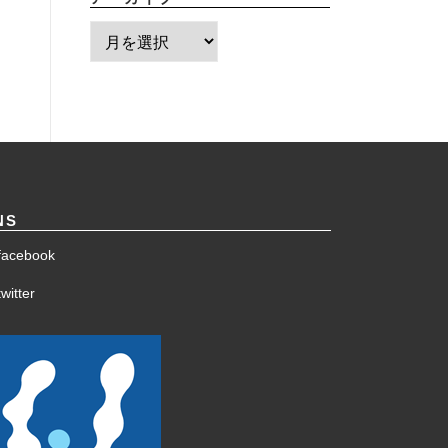
ア
ー
カ
イ
ブ
NS
facebook
witter