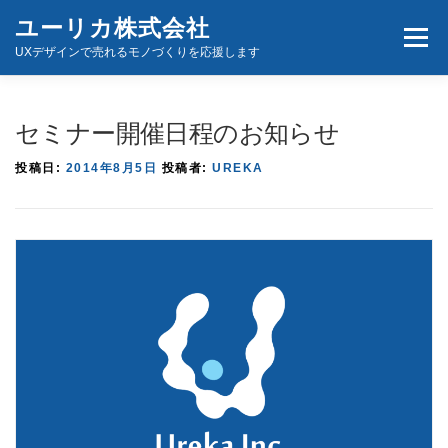
コ
ユーリカ株式会社
メニュ
ン
UXデザインで売れるモノづくりを応援します
テ
ン
ホーム
商品とサービス
お問い合わせ
ツ
セミナー開催日程のお知らせ
へ
投稿日:
2014年8月5日
投稿者:
UREKA
ス
キ
ッ
プ