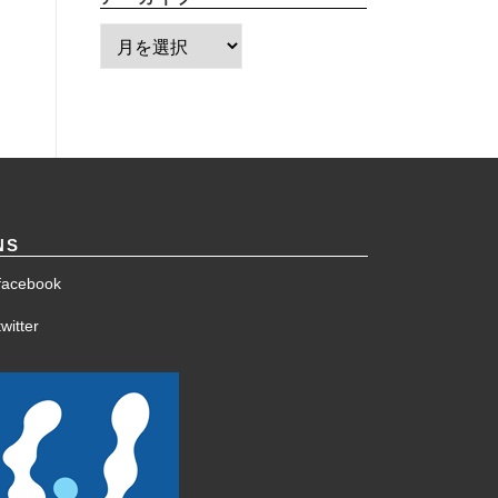
ア
ー
カ
イ
ブ
NS
facebook
witter