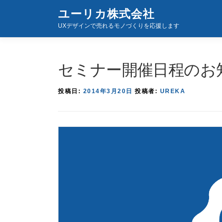
コ
ユーリカ株式会社
ン
UXデザインで売れるモノづくりを応援します
テ
ン
ツ
セミナー開催日程のお
へ
ス
投稿日:
2014年3月20日
投稿者:
UREKA
キ
ッ
プ