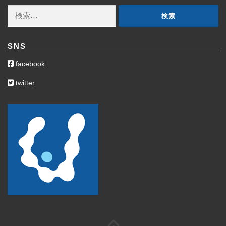
ブ
検
索:
SNS
facebook
twitter