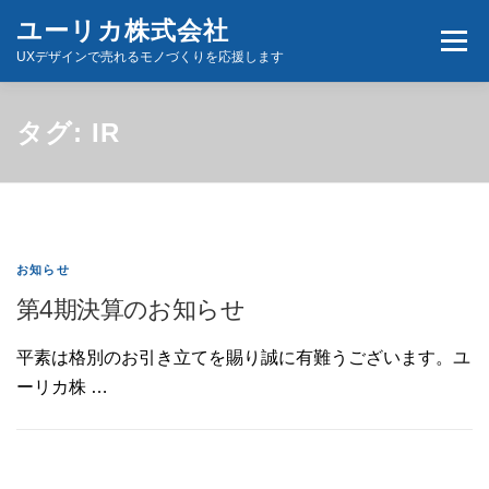
コ
ユーリカ株式会社
メニュ
ン
UXデザインで売れるモノづくりを応援します
テ
ン
ホーム
商品とサービス
お問い合わせ
タグ:
IR
ツ
へ
ス
キ
ッ
お知らせ
プ
第4期決算のお知らせ
平素は格別のお引き立てを賜り誠に有難うございます。ユ
ーリカ株 …