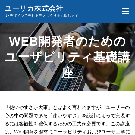
コ
ユーリカ株式会社
メニュ
ン
UXデザインで売れるモノづくりを応援します
テ
ン
ホーム
商品とサービス
お問い合わせ
ツ
WEB開発者のための
へ
ス
ユーザビリティ基礎講
キ
座
ッ
プ
「使いやすさが大事」とはよく言われますが、ユーザーの
心の中の問題である「使いやすさ」を設計によって実現す
るには客観性を確保するための工夫が必要です。この講座
は、Web開発を題材にユーザビリティおよびユーザ工学に